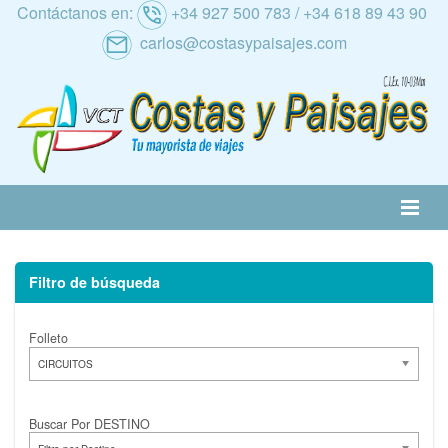
Contáctanos en:
+34 927 500 783 / +34 618 89 43 90
carlos@costasypaisajes.com
RATIVA
ALTERNATIVA
NACIONAL
INTERNACIONAL
CRUCEROS
RANO
AL IMSERSO
Filtro de búsqueda
Folleto
CIRCUITOS
Buscar Por DESTINO