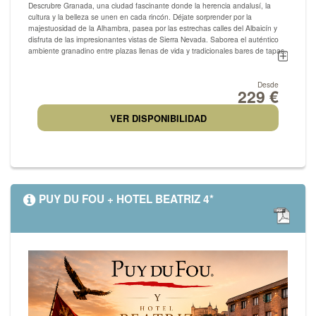
Descrubre Granada, una ciudad fascinante donde la herencia andalusí, la
cultura y la belleza se unen en cada rincón. Déjate sorprender por la
majestuosidad de la Alhambra, pasea por las estrechas calles del Albaicín y
disfruta de las impresionantes vistas de Sierra Nevada. Saborea el auténtico
ambiente granadino entre plazas llenas de vida y tradicionales bares de tapas.
Granada es un destino que combina historia, arte y tradición para ofrecer una
Desde
229 €
experiencia inolvidable. Un lugar único que conquista a todos los que la visitan.
VER DISPONIBILIDAD
PUY DU FOU + HOTEL BEATRIZ 4*