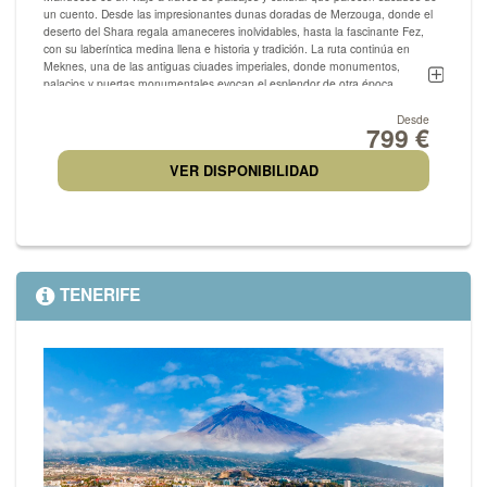
un cuento. Desde las impresionantes dunas doradas de Merzouga, donde el
deserto del Shara regala amaneceres inolvidables, hasta la fascinante Fez,
con su laberíntica medina llena e historia y tradición. La ruta continúa en
Meknes, una de las antiguas ciuades imperiales, donde monumentos,
palacios y puertas monumentales evocan el esplendor de otra época.
Desde
799 €
Un recorrido que combina aventura, patrimnio y la auténtica esencia marroquí.
VER DISPONIBILIDAD
TENERIFE