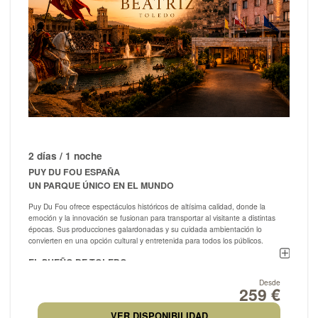
2 días / 1 noche
PUY DU FOU ESPAÑA
UN PARQUE ÚNICO EN EL MUNDO
Puy Du Fou ofrece espectáculos históricos de altísima calidad, donde la
emoción y la innovación se fusionan para transportar al visitante a distintas
épocas. Sus producciones galardonadas y su cuidada ambientación lo
convierten en una opción cultural y entretenida para todos los públicos.
EL SUEÑO DE TOLEDO
EL MAYOR ESPECTÁCULO DE ESPAÑA
Desde
259 €
El Sueño de Toledo es un espectáculo nocturno grandioso que narra 1.500
años de historia en un escenario al aire libre de 5 hectáreas, con más de 200
VER DISPONIBILIDAD