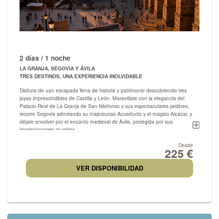
2 días / 1 noche
LA GRANJA, SEGOVIA Y ÁVILA
TRES DESTINOS, UNA EXPERIENCIA INOLVIDABLE
Disfruta de uan escapada llena de historia y patrimonio descubriendo tres
joyas imprescindibles de Castilla y León. Maravíllate con la elegancia del
Palacio Real de La Granja de San Ildefonso y sus espectaculares jardines,
recorre Segovia admirando su majestuoso Acueducto y el mágico Alcázar, y
déjate envolver por el encanto medieval de Ávila, protegida por sus
impresionantes murallas.
Un viaje que combina cultura, tradición y algunos de los monumentos más
Desde
225 €
emblemáticos de España-
VER DISPONIBILIDAD