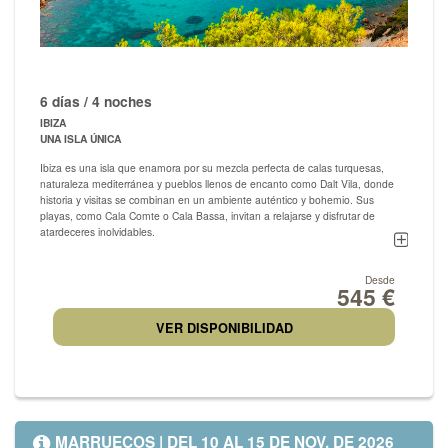
6 días / 4 noches
IBIZA
UNA ISLA ÚNICA
Ibiza es una isla que enamora por su mezcla perfecta de calas turquesas,
naturaleza mediterránea y pueblos llenos de encanto como Dalt Vila, donde
historia y visitas se combinan en un ambiente auténtico y bohemio. Sus
playas, como Cala Comte o Cala Bassa, invitan a relajarse y disfrutar de
atardeceres inolvidables.
A la vez, la isla ofrece un lado vibrante con mercados hippies, gastronmía
variada, beach clubs y una vida nocturna única. Un destino completo donde
Desde
545 €
cada viajero encuentra su propio ritmo y vive experiencias memorables.
VER DISPONIBILIDAD
MARRUECOS | DEL 10 AL 15 DE NOV. DE 2026