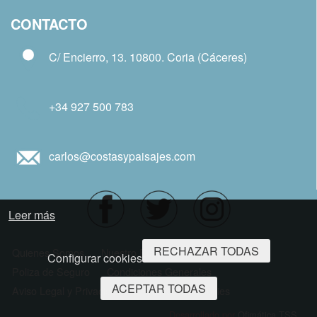
CONTACTO
C/ Encierro, 13. 10800. Coria (Cáceres)
+34 927 500 783
carlos@costasypaisajes.com
Leer más
RECHAZAR TODAS
Quienes Somos
Nuestro Equipo
Oficinas
Configurar cookies
Poliza de Seguro
Condiciones Generales
ACEPTAR TODAS
Aviso Legal y Privacidad
Politicas de Cookies
Desarrollado por
Ofimática TSS