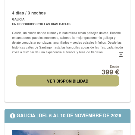
4 días / 3 noches
GALICIA
UN RECORRIDO POR LAS RIAS BAIXAS
Galicia, un rincón donde el mar y la naturaleza crean paisajes únicos. Recorre
encantadores pueblos marineros, saborea la mejor gastronomia gallega y
déjate conquistar por playas, acantilados y verdes paisajes infinitos. Desde las
históricas calles de Santiago hasta las tranquilas aguas de las rías, cada rincón
invita a disfrutar de una experiencia auténtica y llena de tradición.
Galicia enamora con su esencia, su cultura y su incomparable belleza
atlántica.
Desde
399 €
VER DISPONIBILIDAD
GALICIA | DEL 6 AL 10 DE NOVIEMBRE DE 2026