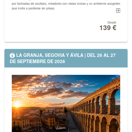
por fachadas de azulejos, miradores con vistas únicas y un ambiente acogedor
que invita a perderse sin prisas.
Cuna del famoso vino de Oporto, la ciudad seduce con sus bodegas
centenarias, su rica gastronomía y una atmósfera vibrante donde conviven lo
Desde
139 €
clásico y lo contemporáneo.
Oporto es una experiencia sensorial que se vive, se saborea y se recuerda.
LA GRANJA, SEGOVIA Y ÁVILA | DEL 26 AL 27
DE SEPTIEMBRE DE 2026