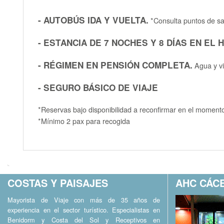
- AUTOBÚS IDA Y VUELTA.
*Consulta puntos de sa
- ESTANCIA DE 7 NOCHES Y 8 DÍAS EN EL
- RÉGIMEN EN PENSIÓN COMPLETA.
Agua y vi
- SEGURO BÁSICO DE VIAJE
*Reservas bajo disponibilidad a reconfirmar en el momento
*Mínimo 2 pax para recogida
COSTAS Y PAISAJES
AHC CÁCE
Mayorista de Viaje con más de 35 años de
experiencia en el sector turístico. Especialistas en
Benidorm y Costa del Sol y Receptivos en