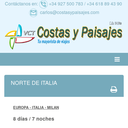
Contáctanos en:
+34 927 500 783 / +34 618 89 43 90
carlos@costasypaisajes.com
RATIVA
ALTERNATIVA
NACIONAL
INTERNACIONAL
CRUCEROS
RANO
AL IMSERSO
NORTE DE ITALIA
EUROPA - ITALIA
- MILAN
8 días / 7 noches