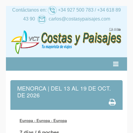
Contáctanos en:
+34 927 500 783 / +34 618 89
43 90
carlos@costasypaisajes.com
RATIVA
ALTERNATIVA
NACIONAL
INTERNACIONAL
CRUCEROS
RANO
AL IMSERSO
MENORCA | DEL 13 AL 19 DE OCT.
DE 2026
Europa - Europa
- Europa
7 días / 6 noches