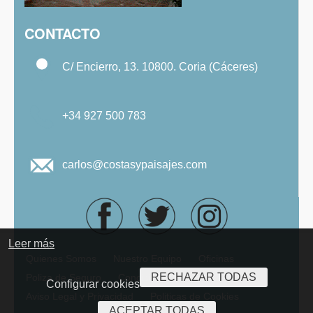
CONTACTO
C/ Encierro, 13. 10800. Coria (Cáceres)
+34 927 500 783
carlos@costasypaisajes.com
Leer más
Quienes Somos
Nuestro Equipo
Oficinas
RECHAZAR TODAS
Poliza de Seguro
Condiciones Generales
Configurar cookies
Aviso Legal y Privacidad
Politicas de Cookies
ACEPTAR TODAS