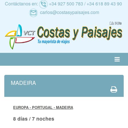
Contáctanos en:
+34 927 500 783 / +34 618 89 43 90
carlos@costasypaisajes.com
RATIVA
ALTERNATIVA
NACIONAL
INTERNACIONAL
CRUCEROS
RANO
AL IMSERSO
MADEIRA
EUROPA - PORTUGAL
- MADEIRA
8 días / 7 noches