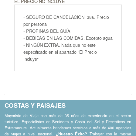
EL PRECIO NO INCLUYE
- SEGURO DE CANCELACIÓN: 38€. Precio
por persona
- PROPINAS DEL GUÍA
- BEBIDAS EN LAS COMIDAS. Excepto agua
- NINGÚN EXTRA. Nada que no este
especificado en el apartado "El Precio
Incluye"
COSTAS Y PAISAJES
Mayorista de Viaje con más de 35 años de experiencia en el sector
turístico. Especialistas en Benidorm y Costa del Sol y Receptivos en
Extremadura. Actualmente brindamos servicios a más de 400 agencias
de viajes a nivel nacional.
Trabajar con la misma
¿Nuestro Éxito?