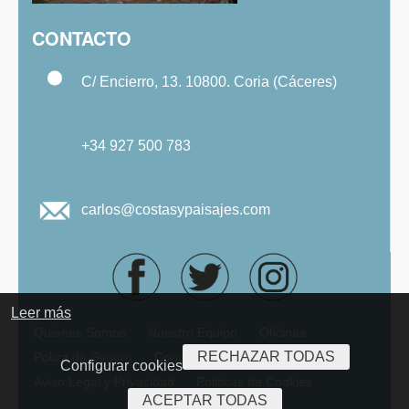
CONTACTO
C/ Encierro, 13. 10800. Coria (Cáceres)
+34 927 500 783
carlos@costasypaisajes.com
Leer más
Quienes Somos
Nuestro Equipo
Oficinas
RECHAZAR TODAS
Poliza de Seguro
Condiciones Generales
Configurar cookies
Aviso Legal y Privacidad
Politicas de Cookies
ACEPTAR TODAS