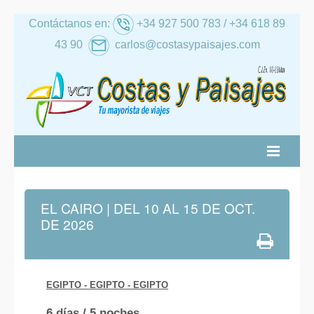
Contáctanos en:
+34 927 500 783 / +34 618 89
43 90
carlos@costasypaisajes.com
RATIVA
ALTERNATIVA
NACIONAL
INTERNACIONAL
CRUCEROS
RANO
AL IMSERSO
EL CAIRO | DEL 10 AL 15 DE OCT.
DE 2026
EGIPTO - EGIPTO
- EGIPTO
6 días / 5 noches