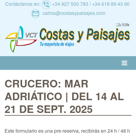
Contáctanos en:
+34 927 500 783 / +34 618 89 43 90
carlos@costasypaisajes.com
RATIVA
ALTERNATIVA
NACIONAL
INTERNACIONAL
CRUCEROS
CRUCERO: MAR
RANO
AL IMSERSO
ADRIÁTICO | DEL 14 AL
21 DE SEPT. 2025
Este formulario es una pre-reserva, recibirás en 24 h / 48 h