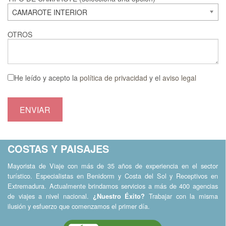
CAMAROTE INTERIOR
OTROS
He leído y acepto la
política de privacidad
y el
aviso legal
COSTAS Y PAISAJES
Mayorista de Viaje con más de 35 años de experiencia en el sector
turístico. Especialistas en Benidorm y Costa del Sol y Receptivos en
Extremadura. Actualmente brindamos servicios a más de 400 agencias
de viajes a nivel nacional.
Trabajar con la misma
¿Nuestro Éxito?
ilusión y esfuerzo que comenzamos el primer día.