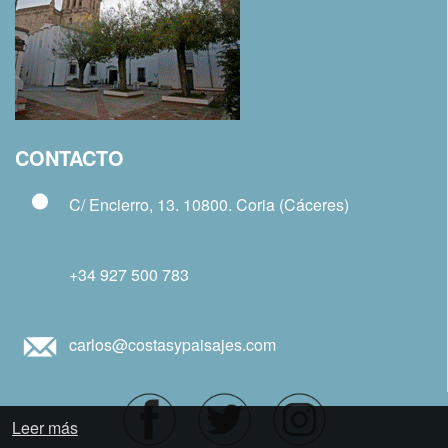
CONTACTO
C/ Encierro, 13. 10800. Coria (Cáceres)
+34 927 500 783
carlos@costasypaisajes.com
Leer más