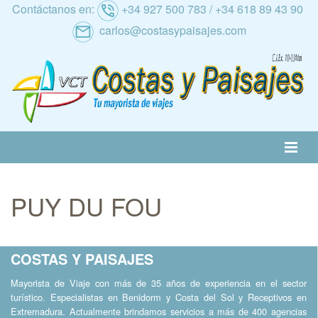
Contáctanos en:
+34 927 500 783 / +34 618 89 43 90
carlos@costasypaisajes.com
RATIVA
ALTERNATIVA
NACIONAL
INTERNACIONAL
CRUCEROS
PUY DU FOU
RANO
AL IMSERSO
COSTAS Y PAISAJES
Mayorista de Viaje con más de 35 años de experiencia en el sector
turístico. Especialistas en Benidorm y Costa del Sol y Receptivos en
Extremadura. Actualmente brindamos servicios a más de 400 agencias