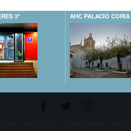
RES 3*
AHC PALACIO CORIA 
Oficinas
Poliza de Seguro
Condiciones Generales
Aviso Leg