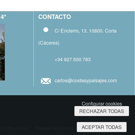
4*
CONTACTO
C/ Encierro, 13. 10800. Coria
(Cáceres)
+34 927 500 783
carlos@costasypaisajes.com
Configurar cookies
RECHAZAR TODAS
ACEPTAR TODAS
al y Privacidad
Politicas de Cookies